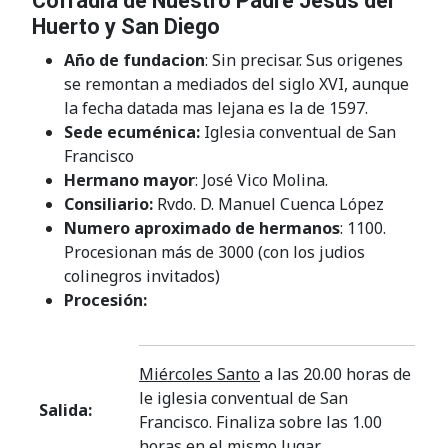
Cofradía de Nuestro Padre Jesús del
Huerto y San Diego
Año de fundacion
: Sin precisar. Sus origenes
se remontan a mediados del siglo XVI, aunque
la fecha datada mas lejana es la de 1597.
Sede ecuménica:
Iglesia conventual de San
Francisco
Hermano mayor
: José Vico Molina.
Consiliario:
Rvdo. D. Manuel Cuenca López
Numero aproximado de hermanos
: 1100.
Procesionan más de 3000 (con los judios
colinegros invitados)
Procesión:
Miércoles Santo
a las 20.00 horas de
le iglesia conventual de San
Salida:
Francisco. Finaliza sobre las 1.00
horas en el mismo lugar.