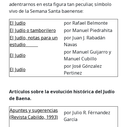
adentrarnos en esta figura tan peculiar, símbolo
vivo de la Semana Santa baenense:
El Judío
por Rafael Belmonte
El Judío o tamborilero
por Manuel Piedrahita
El Judío, notas para un
por Juan J. Rabadán
estudio
Navas
por Manuel Guijarro y
El Judío
Manuel Cubillo
por José Gónzalez
El Judío
Pertinez
Artículos sobre la evolución histórica del Judío
de Baena.
Apuntes y sugerencias
por Julio R. Férnandez
(Revista Cabildo, 1993)
García