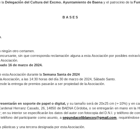
 la
Delegación del Cultura del Excmo. Ayuntamiento de Baena
y el patrocinio de la
Fun
B A S E S
a.
 ningún otro certamen.
concursante, sin que corresponda reclamación alguna a esta Asociación por posibles extravío
 Asociación.
sábado 16 de marzo de 2024.
e esta Asociación durante la
Semana Santa de 2024
 la Asociación, a las 14:30 horas del día 30 de marzo de 2024, Sábado Santo.
esde la entrega de premios pasarán a ser propiedad de la Asociación.
resentarán en soporte de papel o digital,
y su tamaño será de 20x25 cm (+-10%) y en caso
/ Cardenal Herranz Casado, 26, 14850 de BAENA Córdoba, o se entregarán en mano en la Hel
en su interior se especificarán los datos del autor con fotocopia del D.N.I. y teléfono de con
 teléfono del participante como asunto, a
segundacoliblancos@gmail.com
, requiriéndose
s plásticas y una tercera designada por esta Asociación.