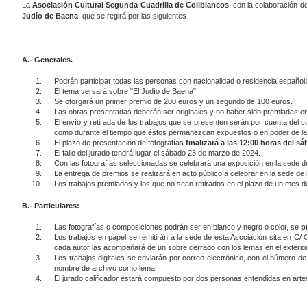
La
Asociación Cultural Segunda Cuadrilla de Coliblancos
, con la colaboración de
Judío de Baena
, que se regirá por las siguientes
A.- Generales.
Podrán participar todas las personas con nacionalidad o residencia español
El tema versará sobre "El Judío de Baena".
Se otorgará un primer premio de 200 euros y un segundo de 100 euros.
Las obras presentadas deberán ser originales y no haber sido premiadas en
El envío y retirada de los trabajos que se presenten serán por cuenta del 
como durante el tiempo que éstos permanezcan expuestos o en poder de la
El plazo de presentación de fotografías
finalizará a las 12:00 horas del 
El fallo del jurado tendrá lugar el sábado 23 de marzo de 2024.
Con las fotografías seleccionadas se celebrará una exposición en la sede d
La entrega de premios se realizará en acto público a celebrar en la sede de
Los trabajos premiados y los que no sean retirados en el plazo de un mes d
B.- Particulares:
Las fotografías o composiciones podrán ser en blanco y negro o color, se
p
Los trabajos en papel se remitirán a la sede de esta Asociación sita en C
cada autor las acompañará de un sobre cerrado con los lemas en el exterior; 
Los trabajos digitales se enviarán por correo electrónico, con el número de
nombre de archivo como lema.
El jurado calificador estará compuesto por dos personas entendidas en arte