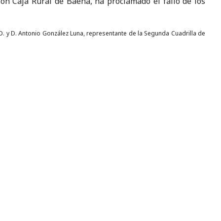
ón Caja Rural de Baena, ha proclamado el fallo de los
. y D. Antonio González Luna, representante de la Segunda Cuadrilla de