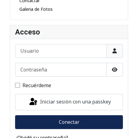
Contactar
Galeria de Fotos
Acceso
Usuario
Contraseña
Mostrar c
Recuérdeme
Iniciar sesión con una passkey
Conectar
¿Olvidó su contraseña?